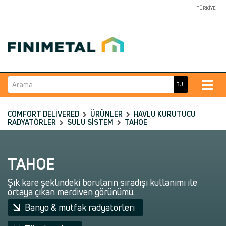
TÜRKIYE
Arama
Toggle
BUL
naviga
COMFORT DELIVERED
ÜRÜNLER
HAVLU KURUTUCU
RADYATÖRLER
SULU SISTEM
TAHOE
TAHOE
Şık kare şeklindeki boruların sıradışı kullanımı ile
ortaya çıkan merdiven görünümü.
Banyo & mutfak radyatörleri