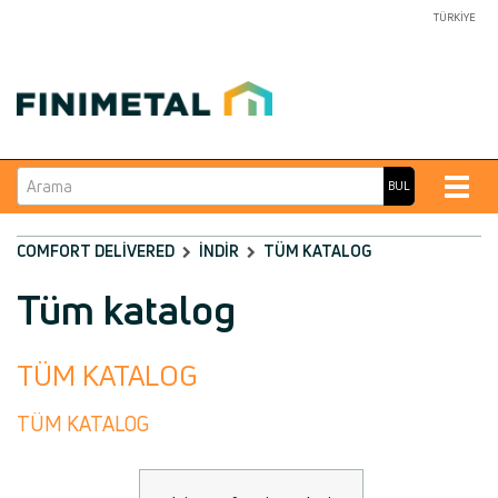
TÜRKIYE
Arama
Toggle
BUL
naviga
COMFORT DELIVERED
İNDIR
TÜM KATALOG
Tüm katalog
TÜM KATALOG
TÜM KATALOG