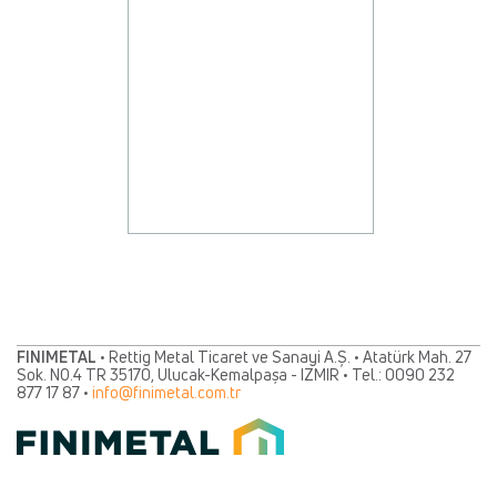
FINIMETAL
• Rettig Metal Ticaret ve Sanayi A.Ș. • Atatürk Mah. 27
Sok. NO.4 TR 35170, Ulucak-Kemalpașa - IZMIR • Tel.: 0090 232
877 17 87 •
info@finimetal.com.tr