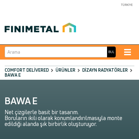
TÜRKIYE
Arama
Toggle
BUL
naviga
COMFORT DELIVERED
ÜRÜNLER
DIZAYN RADYATÖRLER
BAWA E
BAWA E
Net çizgilerle basit bir tasarım.
Boruların ikili olarak konumlandırılmasıyla monte
edildiği alanda şık birbirlik oluşturuyor.