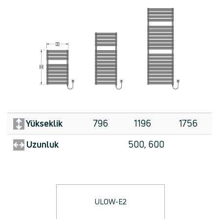
Yükseklik
796
1196
1756
Uzunluk
500, 600
ULOW-E2